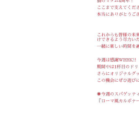
猫のマダム4周年！
ここまで支えてくだ
本当にありがとうご
これからも皆様の未
けできるよう尽力い
一緒に楽しい時間を
今週は感謝WEEK!!
期間中は1杯目のドリ
さらにオリジナルグ
この機会にぜひ遊び
◉今週のスパゲッテ
『ローマ風カルボナ