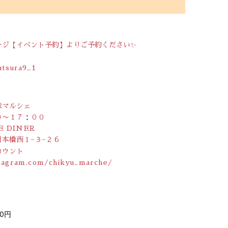
ージ【イベント予約】よりご予約ください✨
atsura9_1
球マルシェ
０〜１７：００
E DINER
本橋西１−３−２６
カウント
tagram.com/chikyu_marche/
00円