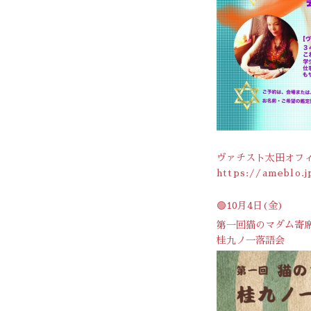
ヴァチスト太田オフ
https://ameblo.j
🟢10月4日(金)
第一回猫のマダム寄
桂九ノ一落語会