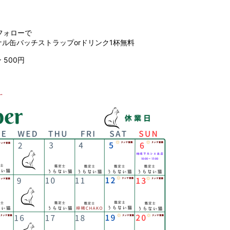
タフォローで
ル缶バッチストラップorドリンク1杯無料
500円
ー