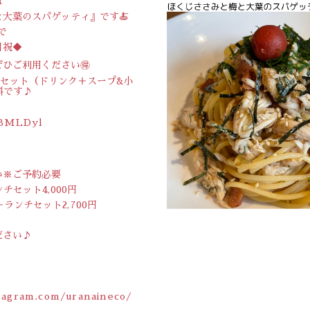
は
大葉のスパゲッティ』です🍝
で
日祝◆
ぜひご利用ください🉐
円セット（ドリンク＋スープ&小
料です♪
LBMLDyl
い※ご予約必要
チセット4,000円
ランチセット2,700円
！
ださい♪
tagram.com/uranaineco/