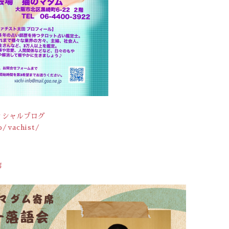
ィシャルブログ
p/vachist/
席