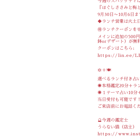
今週のスパゲッティ
『ほぐしささみと梅と
9月30日〜10月6日ま
◆ランチ営業は火土
🉐ランチクーポンを
メインに追加の500
鉢orデザート）が無
クーポンはこちら↓
https://lin.ee/
🔯＋🍽
選べるランチ付き占
◉本格鑑定20分＋ラン
◉１テーマ占い10分＋
当日受付も可能です
ご来店前にお電話く
🔮今週の鑑定士
うらない猫（店主）
https://www.ins