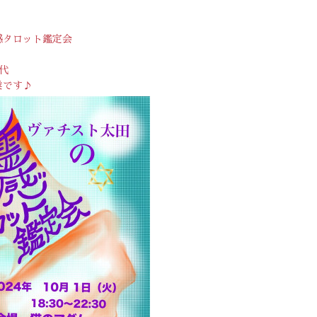
感タロット鑑定会
食代
業です♪