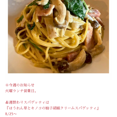
🌞今週のお知らせ
火曜ランチ営業日。
🍝週替わりスパゲッティは
『ほうれん草とキノコの柚子胡椒クリームスパゲッティ』
8/25〜