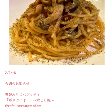
2/2〜8
今週のお知らせ
週替わりスパゲッティ
「ボスカイオーラ〜木こり風〜」
@cafe_neconomadam