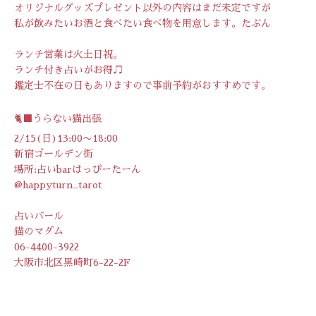
オリジナルグッズプレゼント以外の内容はまだ未定ですが
私が飲みたいお酒と食べたい食べ物を用意します。たぶん
ランチ営業は火土日祝。
ランチ付き占いがお得♫
鑑定士不在の日もありますので事前予約がおすすめです。
🐈‍⬛うらない猫出張
2/15(日)13:00〜18:00
新宿ゴールデン街
場所:占いbarはっぴーたーん
@happyturn_tarot
占いバール
猫のマダム
06-4400-3922
大阪市北区黒崎町6-22-2F