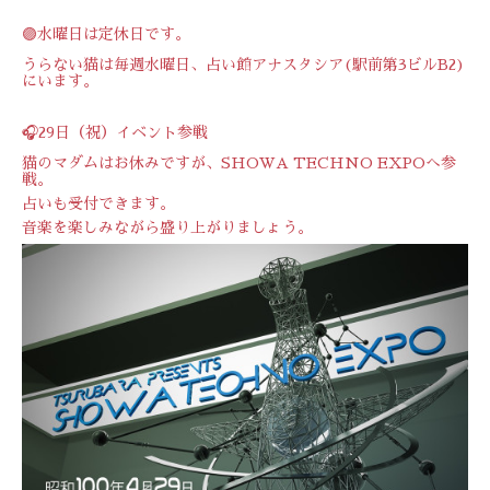
🟣水曜日は定休日です。
うらない猫は毎週水曜日、占い館アナスタシア(駅前第3ビルB2)
にいます。
🎧29日（祝）イベント参戦
猫のマダムはお休みですが、SHOWA TECHNO EXPOへ参
戦。
占いも受付できます。
音楽を楽しみながら盛り上がりましょう。