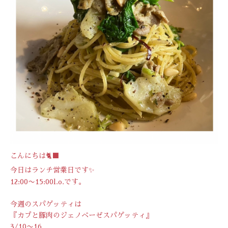
こんにちは🐈‍⬛
今日はランチ営業日です✨
12:00〜15:00l.o.です。
今週のスパゲッティは
『カブと豚肉のジェノベーゼスパゲッティ』
3/10〜16