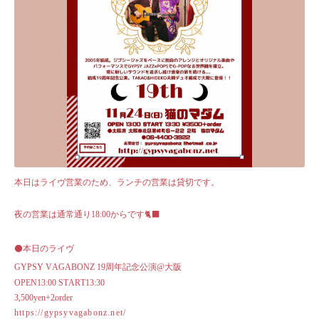
本日はライヴ営業のため、ランチの営業は貸切です。
夜の営業は通常通り18:00からです🐈‍⬛
⚫️本日のライヴ
GYPSY VAGABONZ 19周年記念公演@大阪
OPEN13:00 START13:30
3,500yen+2order
https://gypsyvagabonz.net/