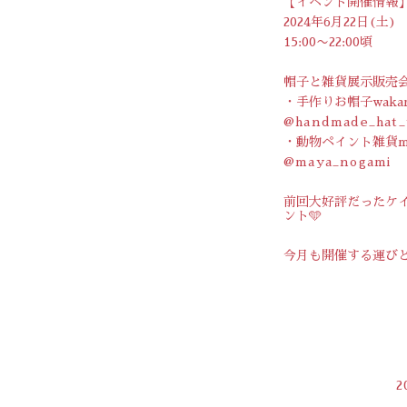
【イベント開催情報
2024年6月22日(土)
15:00〜22:00頃
帽子と雑貨展示販売
・手作りお帽子waka
@handmade_hat
・動物ペイント雑貨may
@maya_nogami
前回大好評だったケ
ント🩵
今月も開催する運び
2