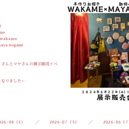
】
会
me
_wakame
a nogami
イさんとマヤさんの展示販売イベ
となりました✨
026-08（1）
2026-07（5）
2026-06（