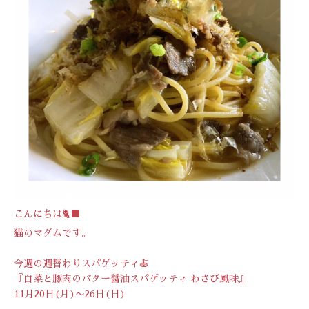
こんにちは🐈‍⬛
猫のマダムです。
今週の週替わりスパゲッティ🍝
『白菜と豚肉のバター醤油スパゲッティ わさび風味』
11月20日(月)〜26日(日)