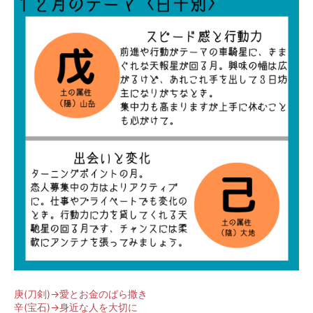
庚(刀剣)→愛とお金のばら撒き
辛(宝石)→身近な人を大切に