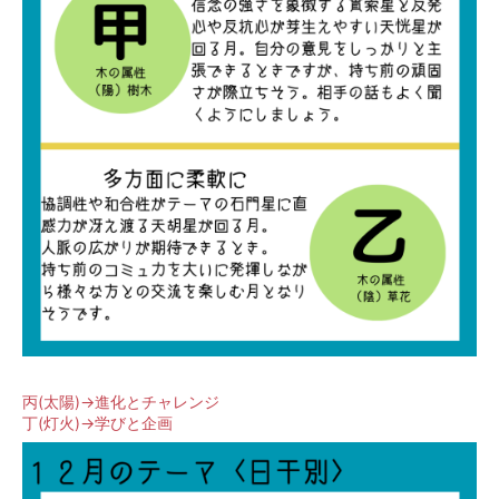
丙(太陽)→進化とチャレンジ
丁(灯火)→学びと企画