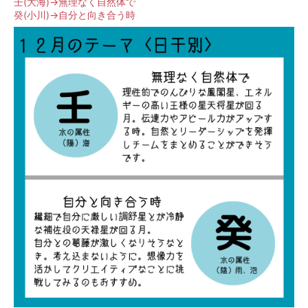
壬(大海)→無理なく自然体で
癸(小川)→自分と向き合う時