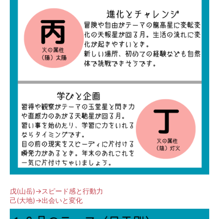
戊(山岳)→スピード感と行動力
己(大地)→出会いと変化